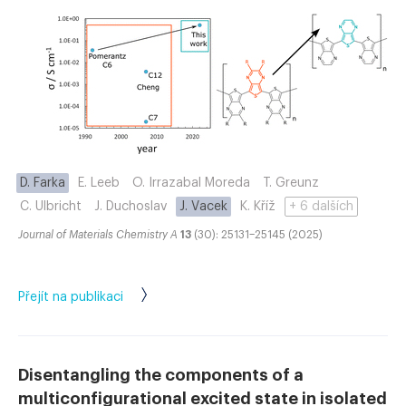
D. Farka
E. Leeb
O. Irrazabal Moreda
T. Greunz
C. Ulbricht
J. Duchoslav
J. Vacek
K. Kříž
+ 6 dalších
Journal of Materials Chemistry A
13
(30): 25131–25145 (2025)
Přejít na publikaci
Disentangling the components of a
multiconfigurational excited state in isolated