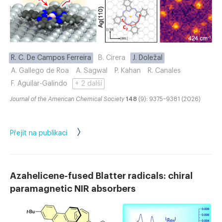
R. C. De Campos Ferreira
B. Cirera
J. Doležal
A. Gallego de Roa
A. Sagwal
P. Kahan
R. Canales
F. Aguilar-Galindo
+ 2 další
Journal of the American Chemical Society
148
(9): 9375–9381 (2026)
Přejít na publikaci
Azahelicene-fused Blatter radicals: chiral
paramagnetic NIR absorbers