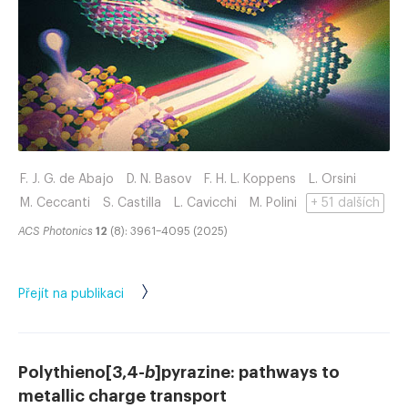
F. J. G. de Abajo
D. N. Basov
F. H. L. Koppens
L. Orsini
M. Ceccanti
S. Castilla
L. Cavicchi
M. Polini
+ 51 dalších
ACS Photonics
12
(8): 3961–4095 (2025)
Přejít na publikaci
Polythieno[3,4-
b
]pyrazine: pathways to
metallic charge transport