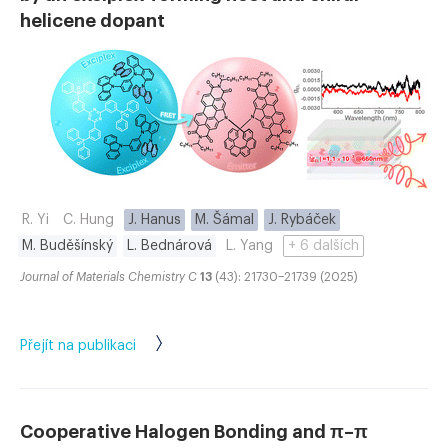
helicene dopant
R. Yi
C. Hung
J. Hanus
M. Šámal
J. Rybáček
M. Buděšínský
L. Bednárová
L. Yang
+ 6 dalších
Journal of Materials Chemistry C
13
(43): 21730–21739 (2025)
Přejít na publikaci
Cooperative Halogen Bonding and π–π