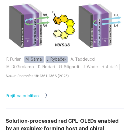
F. Furlan
M. Šámal
J. Rybáček
A. Taddeucci
M. Di Girolamo
D. Nodari
G. Siligardi
J. Wade
+ 4 další
Nature Photonics
19
: 1361–1366 (2025)
Přejít na publikaci
Solution-processed red CPL-OLEDs enabled
by an exciplex-forming host and chiral