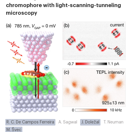
chromophore with light-scanning-tunneling
microscopy
R. C. De Campos Ferreira
A. Sagwal
J. Doležal
T. Neuman
M. Švec