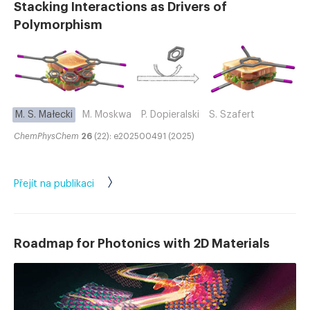
Stacking Interactions as Drivers of
Polymorphism
M. S. Małecki
M. Moskwa
P. Dopieralski
S. Szafert
ChemPhysChem
26
(22): e202500491 (2025)
Přejít na publikaci
Roadmap for Photonics with 2D Materials