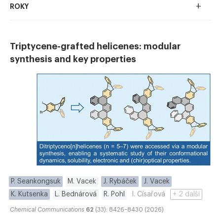
+
ROKY
Triptycene-grafted helicenes: modular
synthesis and key properties
P. Seankongsuk
M. Vacek
J. Rybáček
J. Vacek
K. Kutsenka
L. Bednárová
R. Pohl
I. Císařová
+ 2 další
Chemical Communications
62
(33): 8426–8430 (2026)