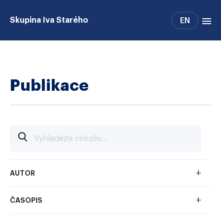
Skupina Iva Starého
EN
Členové skupiny
Publikace
Publikace
Alumni
Přístrojové vybavení
+
AUTOR
+
ČASOPIS